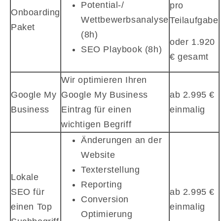
Potential-/
pro
Onboarding
Wettbewerbsanalyse
Teilaufgabe
Paket
(8h)
oder 1.920
SEO Playbook (8h)
€ gesamt
Wir optimieren Ihren
Google My
Google My Business
ab 2.995 €
Business
Eintrag für einen
einmalig
wichtigen Begriff
Änderungen an der
Website
Texterstellung
Lokale
Reporting
SEO für
ab 2.995 €
Conversion
einen Top
einmalig
Optimierung